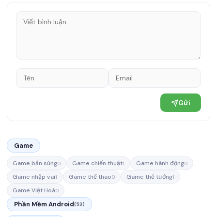
Gửi
Game
Game bắn súng
Game chiến thuật
Game hành động
0
1
0
Game nhập vai
Game thể thao
Game thẻ tướng
1
0
1
Game Việt Hoá
0
Phần Mềm Android
(53)