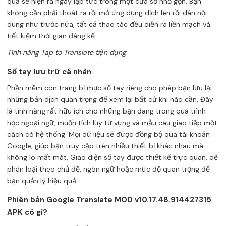
quả sẽ hiện ra ngay lập tức trong một cửa sổ nhỏ gọn. Bạn
không cần phải thoát ra rồi mở ứng dụng dịch lên rồi dán nội
dung như trước nữa, tất cả thao tác đều diễn ra liền mạch và
tiết kiệm thời gian đáng kể.
Tính năng Tap to Translate tiện dụng
Sổ tay lưu trữ cá nhân
Phần mềm còn trang bị mục sổ tay riêng cho phép bạn lưu lại
những bản dịch quan trọng để xem lại bất cứ khi nào cần. Đây
là tính năng rất hữu ích cho những bạn đang trong quá trình
học ngoại ngữ, muốn tích lũy từ vựng và mẫu câu giao tiếp một
cách có hệ thống. Mọi dữ liệu sẽ được đồng bộ qua tài khoản
Google, giúp bạn truy cập trên nhiều thiết bị khác nhau mà
không lo mất mát. Giao diện sổ tay được thiết kế trực quan, dễ
phân loại theo chủ đề, ngôn ngữ hoặc mức độ quan trọng để
bạn quản lý hiệu quả.
Phiên bản Google Translate MOD v10.17.48.914427315
APK có gì?