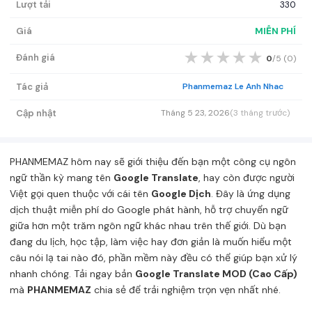
Lượt tải
330
Giá
MIỄN PHÍ
★
★
★
★
★
Đánh giá
0
/5 (
0
)
Tác giả
Phanmemaz Le Anh Nhac
Cập nhật
Tháng 5 23, 2026
(3 tháng trước)
PHANMEMAZ
hôm nay sẽ giới thiệu đến bạn một công cụ ngôn
ngữ thần kỳ mang tên
Google Translate
, hay còn được người
Việt gọi quen thuộc với cái tên
Google Dịch
. Đây là ứng dụng
dịch thuật miễn phí do Google phát hành, hỗ trợ chuyển ngữ
giữa hơn một trăm ngôn ngữ khác nhau trên thế giới. Dù bạn
đang du lịch, học tập, làm việc hay đơn giản là muốn hiểu một
câu nói lạ tai nào đó, phần mềm này đều có thể giúp bạn xử lý
nhanh chóng. Tải ngay bản
Google Translate MOD (Cao Cấp)
mà
PHANMEMAZ
chia sẻ để trải nghiệm trọn vẹn nhất nhé.