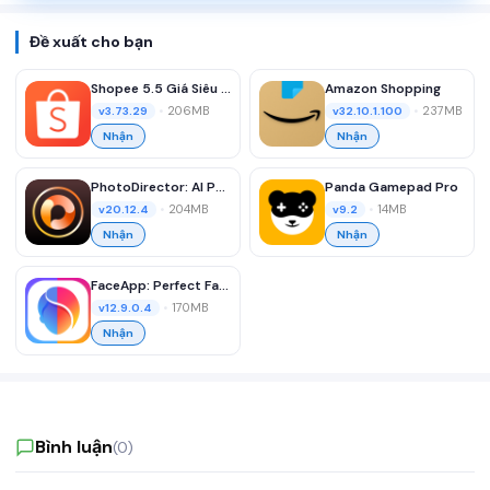
Đề xuất cho bạn
Shopee 5.5 Giá Siêu Ưu Đãi
Amazon Shopping
•
206MB
•
237MB
v3.73.29
v32.10.1.100
Nhận
Nhận
PhotoDirector: AI Photo Editor
Panda Gamepad Pro
•
204MB
•
14MB
v20.12.4
v9.2
Nhận
Nhận
FaceApp: Perfect Face Editor
•
170MB
v12.9.0.4
Nhận
Bình luận
(0)