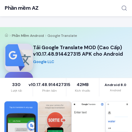
Phần mềm AZ
Phần Mềm Android
Google Translate
Tải Google Translate MOD (Cao Cấp)
v10.17.48.914427315 APK cho Android
Google LLC
TÌM KIẾM PHỔ BIẾN
MOD APK
Game offline
Ứng dụng miễn phí
G
330
v10.17.48.914427315
42MB
Android 8.0
Android
Lượt tải
Phiên bản
Kích thước