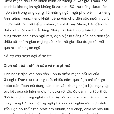
Điểm mạnh đầu tiên khiến mình ấn tượng ở
Google Translate
chính là kho ngôn ngữ khổng lồ với hơn 130 thứ tiếng được tích
hợp sẵn trong ứng dụng. Từ những ngôn ngữ phổ biến như tiếng
Anh, tiếng Trung, tiếng Nhật, tiếng Hàn cho đến các ngôn ngữ ít
người biết tới như tiếng Iceland, Swahili hay Maori, bạn đều có
thể dịch một cách dễ dàng. Nhà phát hành cũng liên tục bổ
sung thêm các ngôn ngữ mới, đặc biệt là tiếng của các dân tộc
thiểu số, nhằm giúp mọi người trên thế giới đều được kết nối
qua rào cản ngôn ngữ.
Hỗ trợ kho ngôn ngữ rộng lớn
Dịch văn bản chính xác và mượt mà
Tính năng dịch văn bản vẫn luôn là điểm mạnh cốt lõi của
Google Translate
trong suốt nhiều năm qua. Bạn chỉ cần gõ
hoặc dán đoạn nội dung cần dịch vào khung nhập liệu, ngay lập
tức kết quả sẽ hiện ra ở phía dưới với tốc độ gần như tức thời.
Nhờ áp dụng công nghệ dịch máy nơ-ron, các câu văn dịch ra
ngày càng tự nhiên, đúng ngữ pháp và sát nghĩa với ngữ cảnh
gốc. Bạn có thể nghe phát âm chuẩn, sao chép, chia sẻ hay lưu